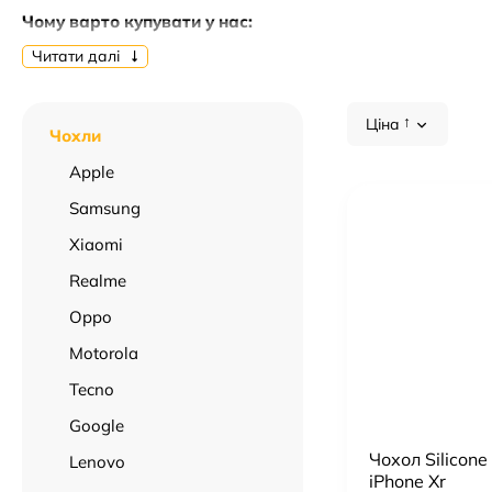
Чому варто купувати у нас:
Читати далі
🔥 Актуальні ціни від
13.5 грн. грн
.
✅ Тільки перевірена якість та гарантія.
🚚 Оперативна доставка по всій території України.
Ціна
Чохли
Обирайте найкраще оптом — замовляйте
Чохли
прямо за
Apple
Samsung
Xiaomi
Realme
Oppo
Motorola
Tecno
Google
Чохол Silicone
Lenovo
iPhone Xr