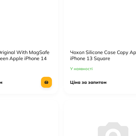
Original With MagSafe
Чохол Silicone Case Copy Ap
reen Apple iPhone 14
iPhone 13 Square
У наявності
м
Ціна за запитом
Adapter 20W USB-C