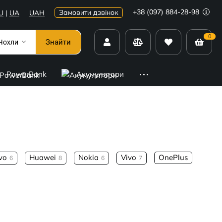
+38 (097) 884-28-98
Замовити дзвінок
U
|
UA
UAH
0
Знайти
Чохли
PowerBank
Акумулятори
vo
Huawei
Nokia
Vivo
OnePlus
6
8
6
7