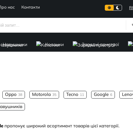
Про нас
Контакти
R
Навушники
Колонки
Зарядні пристрої
Oppo
Motorola
Tecno
Google
Leno
38
35
11
6
авушників
le
пропонує широкий асортимент товарів цієї категорії.