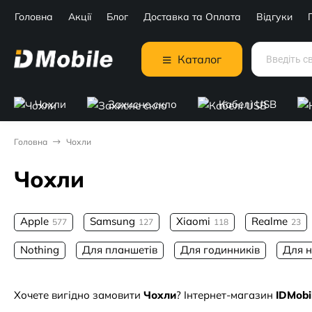
Головна
Акції
Блог
Доставка та Оплата
Відгуки
Каталог
Чохли
Захисне скло
Кабелі USB
Головна
Чохли
Чохли
Apple
Samsung
Xiaomi
Realme
577
127
118
23
Nothing
Для планшетів
Для годинників
Для н
Хочете вигідно замовити
Чохли
? Інтернет-магазин
IDMobi