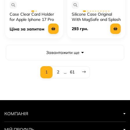
Case Clear Card Holder
Silicone Case Original
for Apple Iphone 17 Pro
With MagSafe and Splash
Screen Apple iPhone 13
293 грн.
Ціна за запитом
Pro Max
Завантажити ще
1
2
61
...
КОМПАНІЯ
МІЙ ПРОФІЛЬ