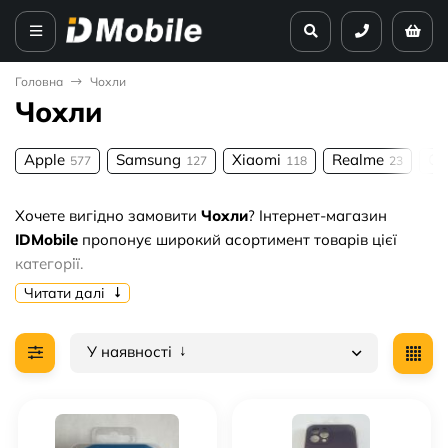
Головна
Чохли
Чохли
Apple
Samsung
Xiaomi
Realme
Op
577
127
118
23
Хочете вигідно замовити
Чохли
? Інтернет-магазин
IDMobile
пропонує широкий асортимент товарів цієї
категорії.
Читати далі
Чому варто купувати у нас:
🔥 Актуальні ціни від
13.5 грн. грн
.
У наявності
✅ Тільки перевірена якість та гарантія.
🚚 Оперативна доставка по всій території України.
Обирайте найкраще оптом — замовляйте
Чохли
прямо
зараз!