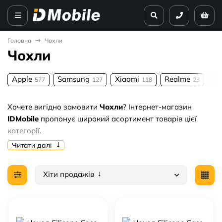
Головна
Чохли
Чохли
Apple
Samsung
Xiaomi
Realme
Op
577
127
118
23
Хочете вигідно замовити
Чохли
? Інтернет-магазин
IDMobile
пропонує широкий асортимент товарів цієї
категорії.
Читати далі
Чому варто купувати у нас:
🔥 Актуальні ціни від
13.5 грн. грн
.
Хіти продажів
✅ Тільки перевірена якість та гарантія.
🚚 Оперативна доставка по всій території України.
Обирайте найкраще оптом — замовляйте
Чохли
прямо
зараз!