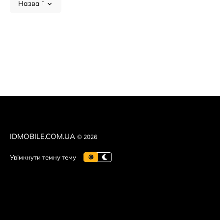
🚚 Оперативна доставка по всій території України.
Назва
Обирайте найкраще оптом — замовляйте
OnePlus
прямо з
IDMOBILE.COM.UA
© 2026