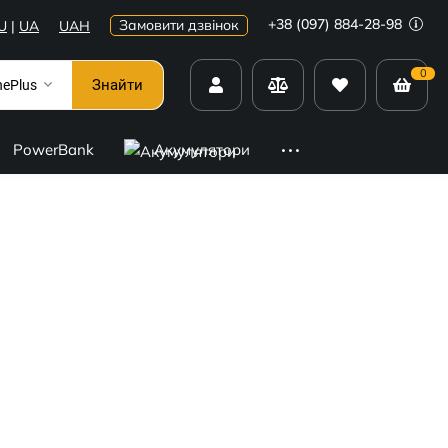
+38 (097) 884-28-98
Замовити дзвінок
U
|
UA
UAH
0
Знайти
ePlus
PowerBank
Акумулятори