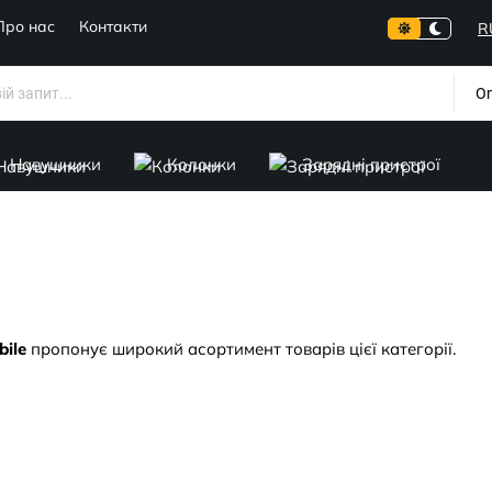
Про нас
Контакти
R
On
Навушники
Колонки
Зарядні пристрої
bile
пропонує широкий асортимент товарів цієї категорії.