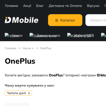
Головна
Акції
Блог
Доставка та Оплата
Відгуки
Каталог
Чохли
Захисне скло
Кабелі USB
Головна
Чохли
OnePlus
OnePlus
Хочете вигідно замовити
OnePlus
? Інтернет-магазин
IDMo
Чому варто купувати у нас:
Читати далі
🔥 Актуальні ціни від
0 грн. грн
.
✅ Тільки перевірена якість та гарантія.