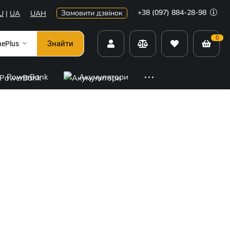
+38 (097) 884-28-98
Замовити дзвінок
U
|
UA
UAH
0
Знайти
ePlus
PowerBank
Акумулятори