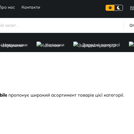
Про нас
Контакти
R
On
Навушники
Колонки
Зарядні пристрої
bile
пропонує широкий асортимент товарів цієї категорії.