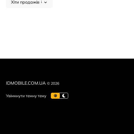
🚚 Оперативна доставка по всій території України.
Хіти продажів
Обирайте найкраще оптом — замовляйте
OnePlus
прямо з
IDMOBILE.COM.UA
© 2026