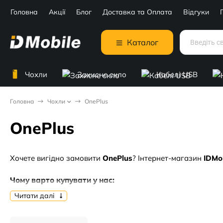
Головна
Акції
Блог
Доставка та Оплата
Відгуки
Каталог
Чохли
Захисне скло
Кабелі USB
Головна
Чохли
OnePlus
OnePlus
Хочете вигідно замовити
OnePlus
? Інтернет-магазин
IDMo
Чому варто купувати у нас:
Читати далі
🔥 Актуальні ціни від
0 грн. грн
.
✅ Тільки перевірена якість та гарантія.