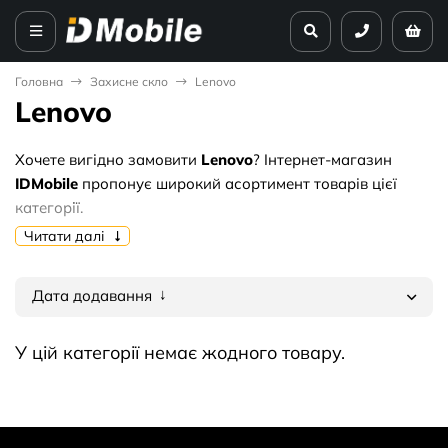
Головна
Захисне скло
Lenovo
Lenovo
Хочете вигідно замовити
Lenovo
? Інтернет-магазин
IDMobile
пропонує широкий асортимент товарів цієї
категорії.
Читати далі
Чому варто купувати у нас:
🔥 Актуальні ціни від
0 грн. грн
.
Дата додавання
✅ Тільки перевірена якість та гарантія.
🚚 Оперативна доставка по всій території України.
У цій категорії немає жодного товару.
Обирайте найкраще оптом — замовляйте
Lenovo
прямо
зараз!