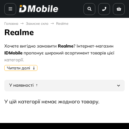
Головна
Захисне скло
Realme
Realme
Хочете вигідно замовити
Realme
? Інтернет-магазин
IDMobile
пропонує широкий асортимент товарів цієї
категорії.
Читати далі
Чому варто купувати у нас:
🔥 Актуальні ціни від
0 грн. грн
.
У наявності
✅ Тільки перевірена якість та гарантія.
🚚 Оперативна доставка по всій території України.
У цій категорії немає жодного товару.
Обирайте найкраще оптом — замовляйте
Realme
прямо
зараз!