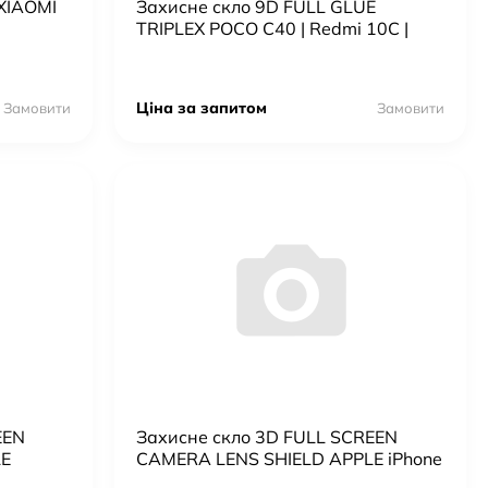
XIAOMI
Захисне скло 9D FULL GLUE
TRIPLEX POCO C40 | Redmi 10C |
12C
Ціна за запитом
Замовити
Замовити
EEN
Захисне скло 3D FULL SCREEN
LE
CAMERA LENS SHIELD APPLE iPhone
AX
14 6,1"