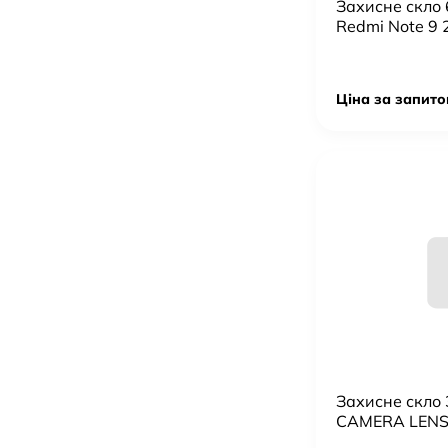
Захисне скло
Redmi Note 9 
Акумулятор для Xiaomi BN43 / Redmi Note 4X
225 грн.
Мережевий Зарядний Пристрій Apple iPhone Power 
Ціна за запито
214 грн.
Акумулятор для Apple iPhone 7 Plus
277 грн.
Захисне скло
CAMERA LENS
IPHONE 13 min