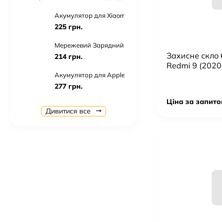
Акумулятор для Xiaomi BN43 / Redmi Note 4X
225 грн.
Мережевий Зарядний Пристрій Apple iPhone Power 
Захисне скло
214 грн.
Redmi 9 (2020
Акумулятор для Apple iPhone 7 Plus
277 грн.
Ціна за запито
Блютуз Стерео Гарнітура Realme Air Buds TWS
Дивитися все
428 грн.
USB Cable TORNADO TX11 Lighting 2.4A/1m
36 грн.
Автоутримувач AC-65 Magnetic
144 грн.
Навушники AirPods Pro 2 Copy
1 035 грн.