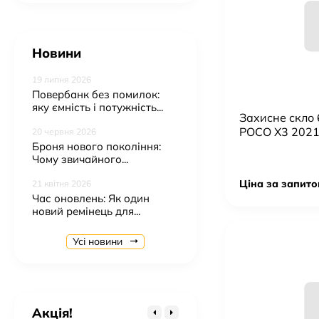
Новини
19 липня 2026
Повербанк без помилок:
яку ємність і потужність...
Захисне скло
POCO X3 202
20 червня 2026
Броня нового покоління:
Чому звичайного...
Ціна за запито
21 квітня 2026
Час оновлень: Як один
новий ремінець для...
Бездротовий зарядний пристрій Magsafe W79 3in1
923 грн.
Усі новини
Бездротовий зарядний пристрій Magsafe Y9 3in1
765 грн.
Бездротовий зарядний пристрій Magsafe A82 5in1
Акція!
923 грн.