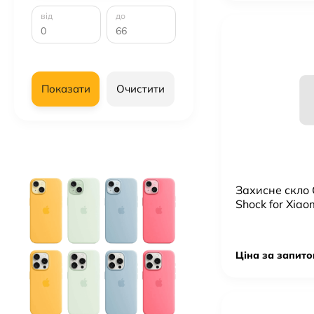
від
до
Показати
Очистити
Захисне скло C
Shock for Xiao
2021
Ціна за запито