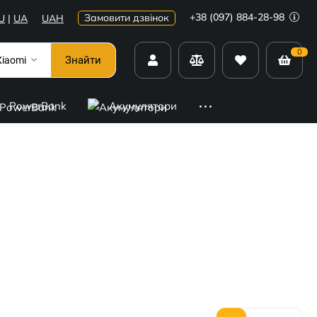
+38 (097) 884-28-98
Замовити дзвінок
U
|
UA
UAH
0
Знайти
Xiaomi
PowerBank
Акумулятори