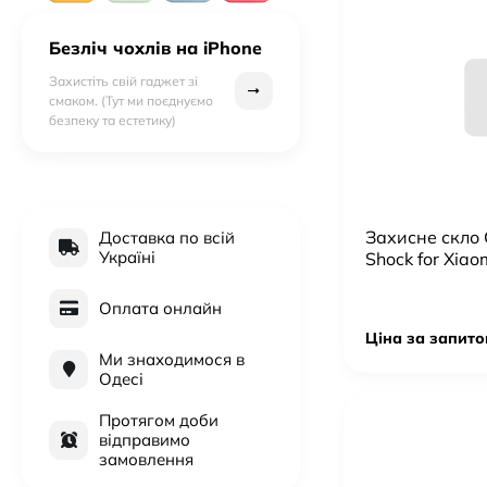
Безліч чохлів на iPhone
Захистіть свій гаджет зі
смаком. (Тут ми поєднуємо
безпеку та естетику)
Захисне скло C
Доставка по всій
Україні
Shock for Xia
Оплата онлайн
Ціна за запито
Ми знаходимося в
Одесі
Протягом доби
відправимо
замовлення