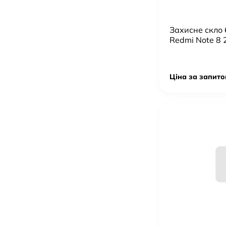
Навушники AirPods Max
4 230 грн.
Захисне скло
Case Aluminium for Apple Iphone 13 Pro
Redmi Note 8 
583 грн.
Годинник X9 Plus Ultra 2
Ціна за запитом
Ціна за запито
Автомобильный FM Модулятор Avantis ACC16 PD3
444 грн.
Автомобильный FM Модулятор Avantis ACC17
372 грн.
Бездротовий зарядний пристрій Magsafe W79 3in1
923 грн.
Бездротовий зарядний пристрій Magsafe Y9 3in1
765 грн.
Бездротовий зарядний пристрій Magsafe A82 5in1
923 грн.