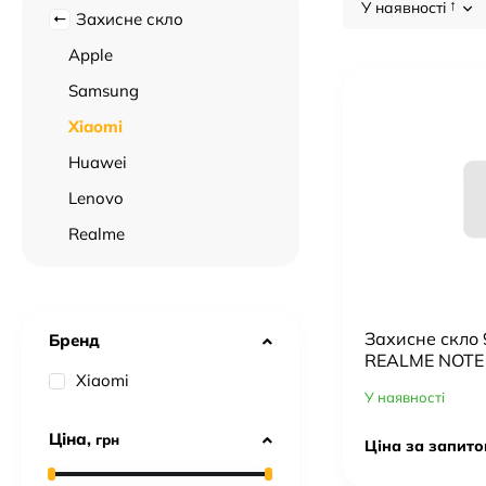
🚚 Оперативна доставка по всій території України.
У наявності
Захисне скло
Обирайте найкраще оптом — замовляйте
Xiaomi
прямо за
Apple
Samsung
Xiaomi
Huawei
Lenovo
Realme
Захисне скло
Бренд
REALME NOTE
Xiaomi
У наявності
Ціна,
грн
Ціна за запито