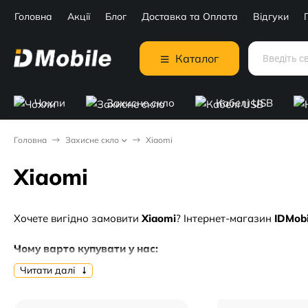
Головна
Акції
Блог
Доставка та Оплата
Відгуки
Каталог
Чохли
Захисне скло
Кабелі USB
Головна
Захисне скло
Xiaomi
Xiaomi
Хочете вигідно замовити
Xiaomi
? Інтернет-магазин
IDMobi
Чому варто купувати у нас:
Читати далі
🔥 Актуальні ціни від
45 грн. грн
.
✅ Тільки перевірена якість та гарантія.