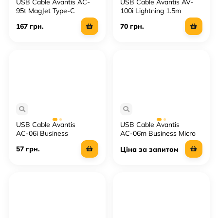
USB Cable Avantis AC-
USB Cable Avantis AV-
95t MagJet Type-C
100i Lightning 1.5m
167 грн.
70 грн.
USB Cable Avantis
USB Cable Avantis
AС-06i Business
AС-06m Business Micro
Lightning
57 грн.
Ціна за запитом