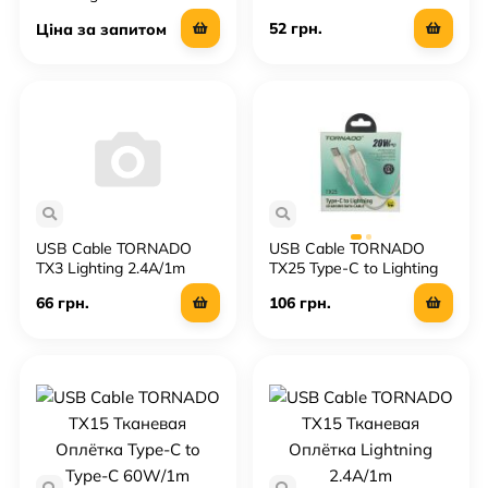
Оплётка Lighting
52 грн.
Ціна за запитом
2.4A/1.2m
USB Cable TORNADO
USB Cable TORNADO
TX3 Lighting 2.4A/1m
TX25 Type-C to Lighting
20W/1m
66 грн.
106 грн.