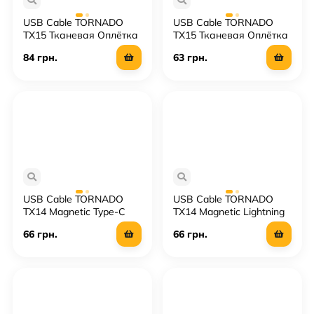
USB Cable TORNADO
USB Cable TORNADO
TX15 Тканевая Оплётка
TX15 Тканевая Оплётка
Type-C to Type-C
Lightning 2.4A/1m
84 грн.
63 грн.
60W/1m
USB Cable TORNADO
USB Cable TORNADO
TX14 Magnetic Type-C
TX14 Magnetic Lightning
3A/1m
2.4A/1m
66 грн.
66 грн.