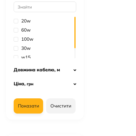
20w
60w
100w
30w
w15
66w
Довжина кабелю, м
Ціна,
грн
Показати
Очистити