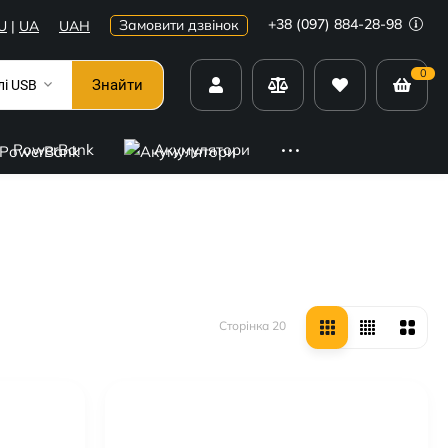
+38 (097) 884-28-98
Замовити дзвінок
U
|
UA
UAH
0
Знайти
лі USB
PowerBank
Акумулятори
Сторінка 20