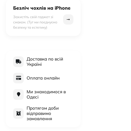
Безліч чохлів на iPhone
Захистіть свій гаджет зі
смаком. (Тут ми поєднуємо
безпеку та естетику)
Доставка по всій
Україні
Оплата онлайн
Ми знаходимося в
Одесі
Протягом доби
відправимо
замовлення