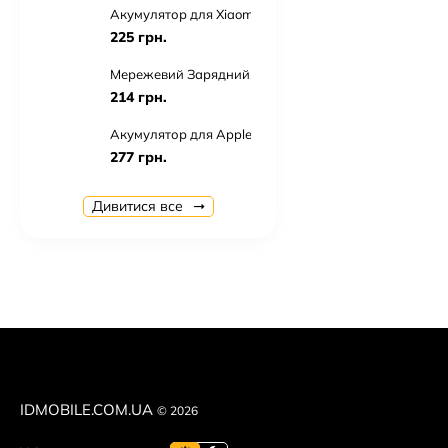
Акумулятор для Xiaomi BN43 / Redmi Note 4X
225 грн.
Мережевий Зарядний Пристрій Apple iPhone Power 
214 грн.
Акумулятор для Apple iPhone 7 Plus
277 грн.
Блютуз Стерео Гарнітура Realme Air Buds TWS
Дивитися все
428 грн.
USB Cable TORNADO TX11 Lighting 2.4A/1m
36 грн.
Автоутримувач AC-65 Magnetic
144 грн.
Навушники AirPods Pro 2 Copy
1 035 грн.
IDMOBILE.COM.UA
© 2026
Навушники AirPods Max