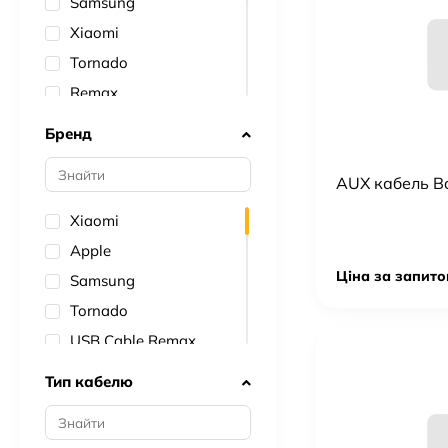
Samsung
Xiaomi
Tornado
Remax
Borofone
Бренд
Inkax
Belkin
AUX кабель Bo
Baseus
Xiaomi
Hoco
Apple
Avantis
Ціна за запито
Samsung
No Brand
Tornado
Moxom
USB Cable Remax
Budi
Inkax
Тип кабелю
Senteo
USB Cable Belkin
USB Cable Baseus