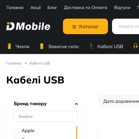
Головна
Акції
Блог
Доставка та Оплата
Відгуки
Каталог
Чохли
Захисне скло
Кабелі USB
Головна
Кабелі USB
Кабелі USB
Дата додавання
Бренд товару
Apple