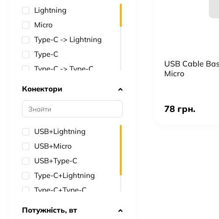
Hoco
Lightning
AUX кабель Borofone
Micro
AUX кабель Hoco
Type-C -> Lightning
WUW
Type-C
USB Cable Bas
OTG INKAX
Type-C -> Type-C
Micro
Avantis
3.5mm -> Type-C
Конектори
No brand
Micro -> Type-C
78 грн.
Borofone
3.5mm -> Lightning
Moxom
USB -> Type-C
USB+Lightning
Budi
Type-C -> USB
USB+Micro
Remax
AUX
USB+Type-C
Denmen
USB+USB
Type-C+Lightning
USB Cable
USB -> Lightning
Type-C+Type-C
Senteo
USB+USB
Потужність, вт