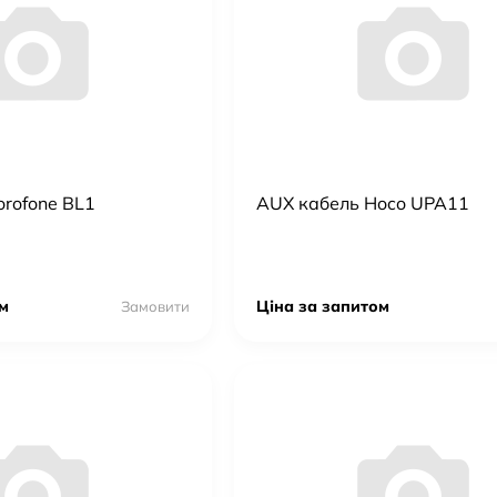
rofone BL1
AUX кабель Hoco UPA11
м
Ціна за запитом
Замовити