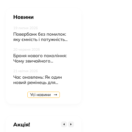
Новини
19 липня 2026
Повербанк без помилок:
яку ємність і потужність...
20 червня 2026
Броня нового покоління:
Чому звичайного...
21 квітня 2026
Час оновлень: Як один
новий ремінець для...
Бездротовий зарядний пристрій Magsafe W79 3in1
923 грн.
Усі новини
Бездротовий зарядний пристрій Magsafe Y9 3in1
765 грн.
Бездротовий зарядний пристрій Magsafe A82 5in1
Акція!
923 грн.