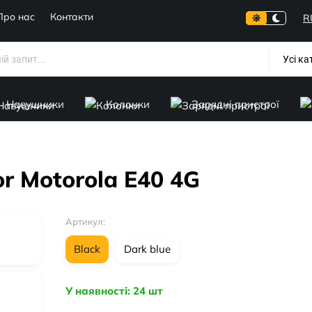
Про нас
Контакти
R
Усі ка
Навушники
Колонки
Зарядні пристрої
or Motorola E40 4G
Артикул:
Black
Dark blue
У наявності: 24 шт