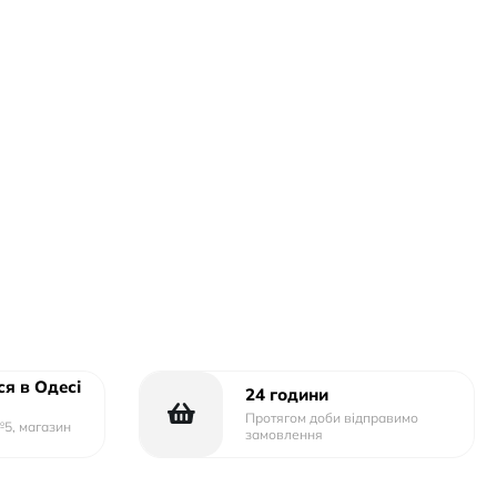
я в Одесі
24 години
Протягом доби відправимо
№5, магазин
замовлення