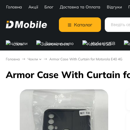
Головна
Акції
Блог
Доставка та Оплата
Відгуки
Каталог
Чохли
Захисне скло
Кабелі USB
Головна
Чохли
Armor Case With Curtain for Motorola E40 4G
Armor Case With Curtain f