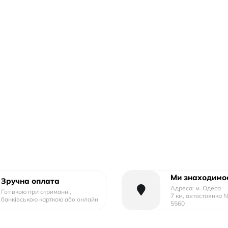
Ми знаходимос
Зручна оплата
Адреса: м. Одеса
Готівкою при отриманні,
7 км, автостоянка 
банківською карткою або онлайн
5560