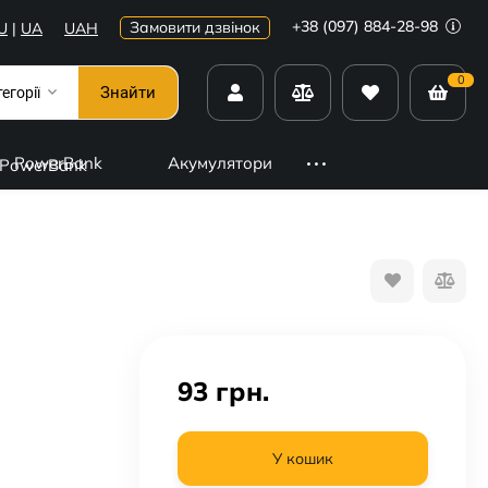
+38 (097) 884-28-98
Замовити дзвінок
U
|
UA
UAH
0
Знайти
тегорії
PowerBank
Акумулятори
93
грн.
У кошик