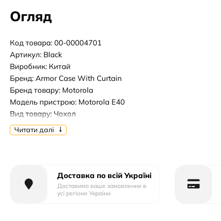
Огляд
Код товара: 00-00004701
Артикул: Black
Виробник: Китай
Бренд: Armor Case With Curtain
Бренд товару: Motorola
Модель пристрою: Motorola E40
Вид товару: Чохол
Форм-фактор: Накладка
Читати далі
Тип матеріалу: Пластик+Силікон
Тип упаковки: Тех.Пак.
Доставка по всій Україні
Доставимо ваше замовлення в
усі регіони України