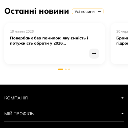
Останні новини
Усі новини
19 липня 2026
20 чер
Повербанк без помилок: яку ємність і
Броня
потужність обрати у 2026...
гідро
КОМПАНІЯ
МІЙ ПРОФІЛЬ