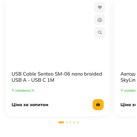
USB Cable Senteo SM-06 nano braided
Автоде
USB A - USB C 1M
SkyLin
У наявності
У наявн
Ціна за запитом
Ціна з