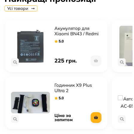
Усі товари
Акумулятор для
Xiaomi BN43 / Redmi
Note 4X
5.0
225 грн.
Годинник X9 Plus
Ultra 2
5.0
Ціна за
запитом