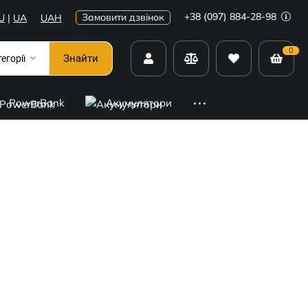
+38 (097) 884-28-98
Замовити дзвінок
U
|
UA
UAH
0
Знайти
тегорії
PowerBank
Акумулятори