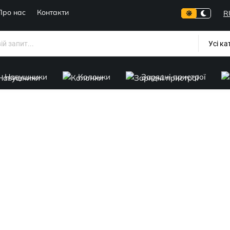
Про нас
Контакти
R
Усі ка
Навушники
Колонки
Зарядні пристрої