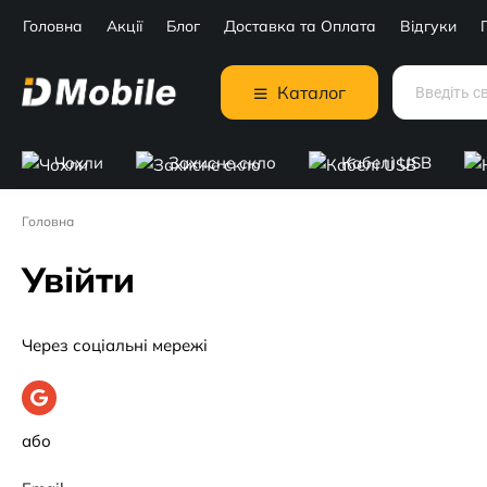
Головна
Акції
Блог
Доставка та Оплата
Відгуки
Каталог
Чохли
Захисне скло
Кабелі USB
Головна
Увійти
Через соціальні мережі
або