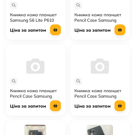
Книжка кожа планшет
Книжка кожа планшет
Samsung S6 Lite P610
Pencil Case Samsung
Galaxy Tab S10 FE (10,9
Ціна за запитом
Ціна за запитом
inches )
Книжка кожа планшет
Книжка кожа планшет
Pencil Case Samsung
Pencil Case Samsung
Galaxy Tab S10 FE Plus
Galaxy Tab S10 Ultra (14,6
Ціна за запитом
Ціна за запитом
(13,1 inches )
inches )