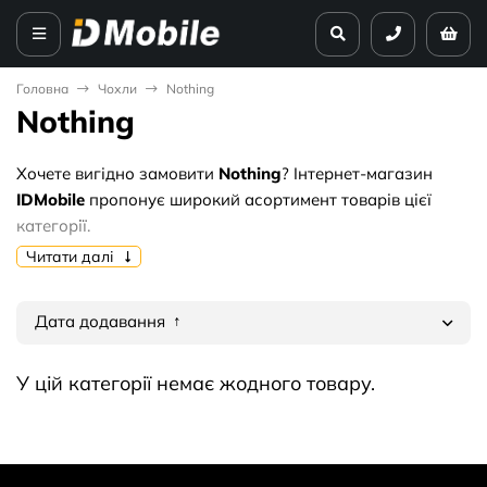
Головна
Чохли
Nothing
Nothing
Хочете вигідно замовити
Nothing
? Інтернет-магазин
IDMobile
пропонує широкий асортимент товарів цієї
категорії.
Читати далі
Чому варто купувати у нас:
🔥 Актуальні ціни від
0 грн. грн
.
Дата додавання
✅ Тільки перевірена якість та гарантія.
🚚 Оперативна доставка по всій території України.
У цій категорії немає жодного товару.
Обирайте найкраще оптом — замовляйте
Nothing
прямо
зараз!