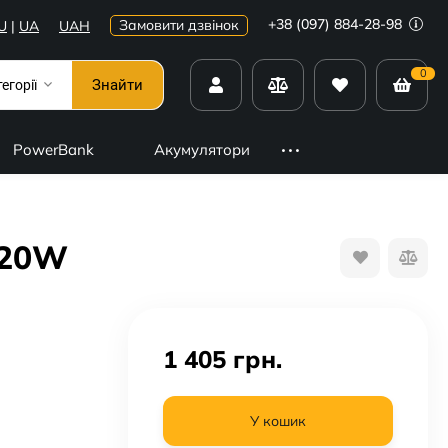
+38 (097) 884-28-98
Замовити дзвінок
U
|
UA
UAH
0
Знайти
тегорії
PowerBank
Акумулятори
 20W
1 405
грн.
У кошик