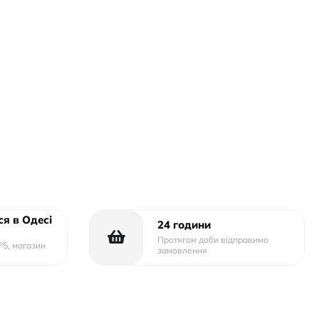
я в Одесі
24 години
Протягом доби відправимо
№5, магазин
замовлення