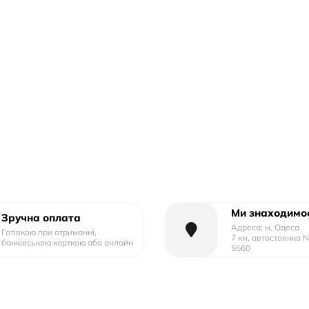
Ми знаходимос
Зручна оплата
Адреса: м. Одеса
Готівкою при отриманні,
7 км, автостоянка 
банківською карткою або онлайн
5560