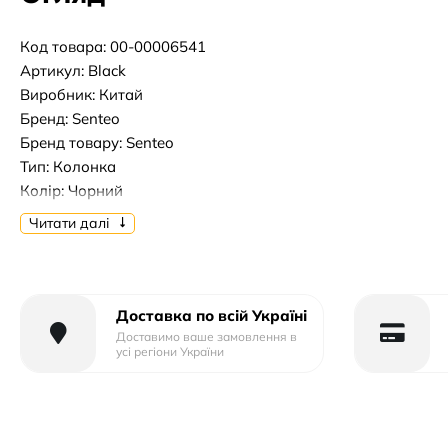
Код товара: 00-00006541
Артикул: Black
Виробник: Китай
Бренд: Senteo
Бренд товару: Senteo
Тип: Колонка
Колір: Чорний
Спосіб підключення: Бездротове
Читати далі
Потужність, вт: 20w
Джерело живлення: Від акумулятора
Доставка по всій Україні
Доставимо ваше замовлення в
усі регіони України