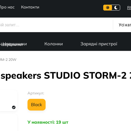
Про нас
Контакти
R
Усі ка
Навушники
Колонки
Зарядні пристрої
ORM-2 20W
h speakers STUDIO STORM-2
Артикул:
Black
У наявності: 19 шт