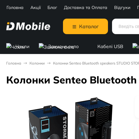
Головна
Акції
Блог
Доставка та Оплата
Відгуки
Каталог
Чохли
Захисне скло
Кабелі USB
Головна
Колонки
Колонки Senteo Bluetooth speakers STUDIO ST
Колонки Senteo Bluetoot