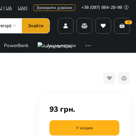
+38 (097) 884-28-98
Замовити дзвінок
U
|
UA
UAH
0
Знайти
тегорії
PowerBank
Акумулятори
93
грн.
У кошик