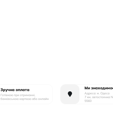
Ми знаходимос
Зручна оплата
Адреса: м. Одеса
Готівкою при отриманні,
7 км, автостоянка 
банківською карткою або онлайн
5560