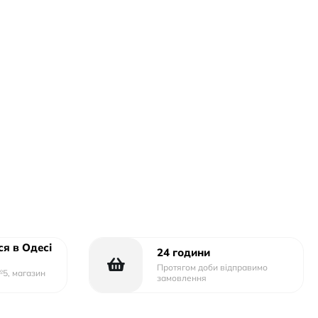
я в Одесі
24 години
Протягом доби відправимо
№5, магазин
замовлення