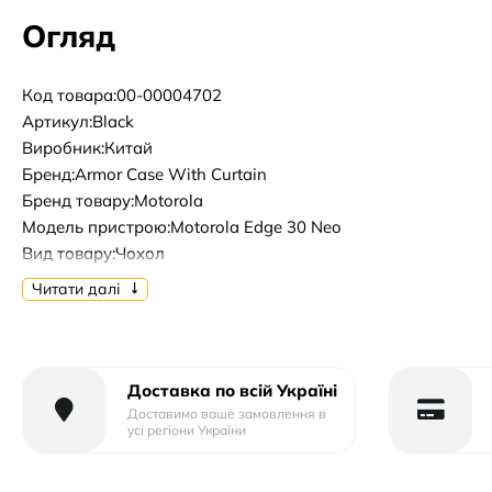
Огляд
Код товара:00-00004702
Артикул:Black
Виробник:Китай
Бренд:Armor Case With Curtain
Бренд товару:Motorola
Модель пристрою:Motorola Edge 30 Neo
Вид товару:Чохол
Форм-фактор:Накладка
Читати далі
Тип матеріалу:Пластик+Силікон
Тип упаковки:Тех.Пак.
Доставка по всій Україні
Доставимо ваше замовлення в
усі регіони України