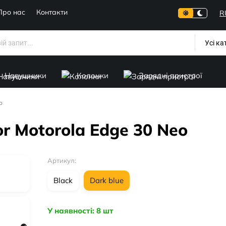
Про нас
Контакти
R
Усі ка
Навушники
Колонки
Зарядні пристрої
o
or Motorola Edge 30 Neo
Артикул:
Black
Dark blue
У наявності: 8 шт