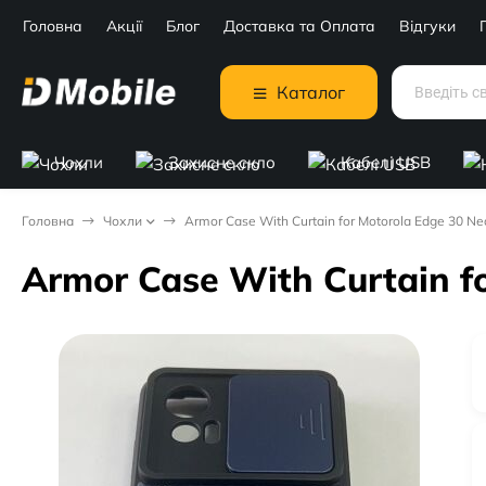
Головна
Акції
Блог
Доставка та Оплата
Відгуки
Каталог
Чохли
Захисне скло
Кабелі USB
Головна
Чохли
Armor Case With Curtain for Motorola Edge 30 Ne
Armor Case With Curtain f