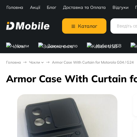
Головна
Акції
Блог
Доставка та Оплата
Відгуки
Каталог
Чохли
Захисне скло
Кабелі USB
Головна
Чохли
Armor Case With Curtain for Motorola G04 / G24
Armor Case With Curtain f