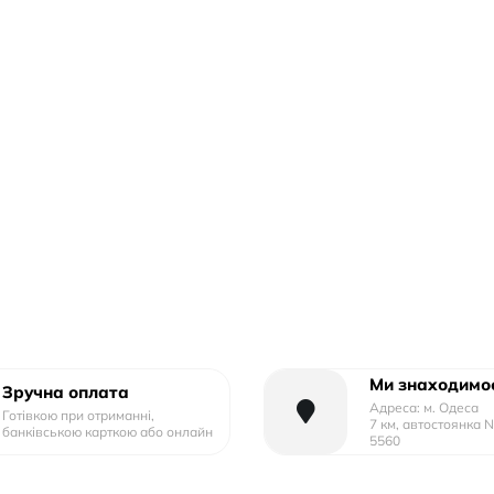
Ми знаходимос
Зручна оплата
Адреса: м. Одеса
Готівкою при отриманні,
7 км, автостоянка 
банківською карткою або онлайн
5560