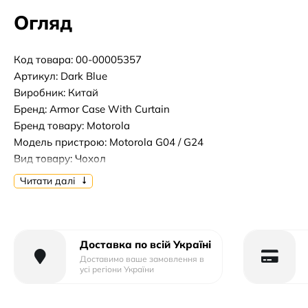
Огляд
Код товара: 00-00005357
Артикул: Dark Blue
Виробник: Китай
Бренд: Armor Case With Curtain
Бренд товару: Motorola
Модель пристрою: Motorola G04 / G24
Вид товару: Чохол
Форм-фактор: Накладка
Читати далі
Тип матеріалу: Пластик+Силікон
Тип упаковки: Тех.Пак.
Доставка по всій Україні
Доставимо ваше замовлення в
усі регіони України