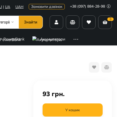
+38 (097) 884-28-98
Замовити дзвінок
U
|
UA
UAH
0
Знайти
тегорії
PowerBank
Акумулятори
93
грн.
У кошик