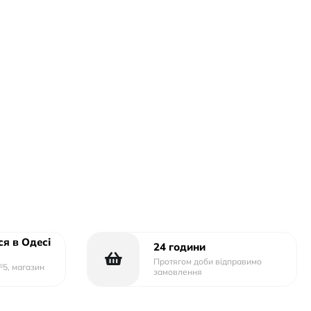
я в Одесі
24 години
Протягом доби відправимо
№5, магазин
замовлення