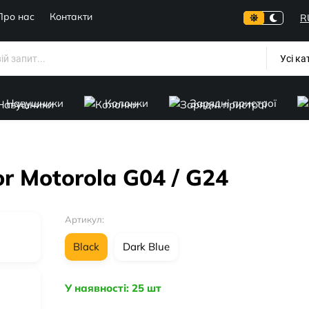
Про нас
Контакти
R
Усі ка
Навушники
Колонки
Зарядні пристрої
or Motorola G04 / G24
Артикул:
Black
Dark Blue
У наявності: 25 шт