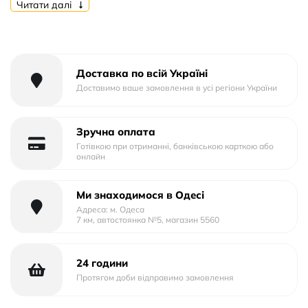
Читати далі
Тип матеріалу: Пластик+Силікон
Тип упаковки: Тех.Пак.
Доставка по всій Україні
Доставимо ваше замовлення в усі регіони України
Зручна оплата
Готівкою при отриманні, банківською карткою або
онлайн
Ми знаходимося в Одесі
Адреса: м. Одеса
7 км, автостоянка №5, магазин 5560
24 години
Протягом доби відправимо замовлення