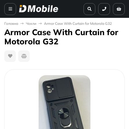
Головна
Чохли
Armor Case With Curtain for Motorola G32
Armor Case With Curtain for
Motorola G32