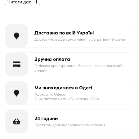
Читати далі
Тип матеріалу: Пластик+Силікон
Тип упаковки: Тех.Пак.
Доставка по всій Україні
Доставимо ваше замовлення в усі регіони України
Зручна оплата
Готівкою при отриманні, банківською карткою або
онлайн
Ми знаходимося в Одесі
Адреса: м. Одеса
7 км, автостоянка №5, магазин 5560
24 години
Протягом доби відправимо замовлення