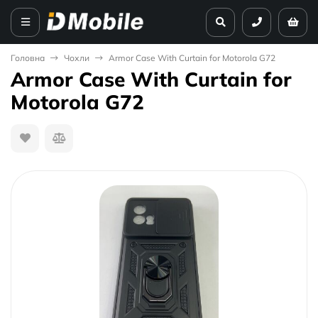
Головна
Чохли
Armor Case With Curtain for Motorola G72
Armor Case With Curtain for
Motorola G72