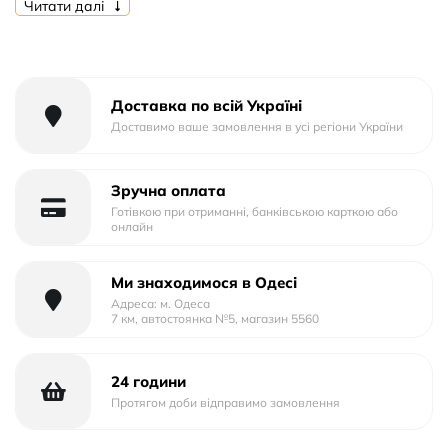
Читати далі
Тип матеріалу: Пластик+Силікон
Тип упаковки: Тех.Пак.
Доставка по всій Україні
Доставимо ваше замовлення в усі регіони України
Зручна оплата
Готівкою при отриманні, банківською карткою або
онлайн
Ми знаходимося в Одесі
Адреса: м. Одеса
7 км, автостоянка №5, магазин 5560
24 години
Протягом доби відправимо замовлення