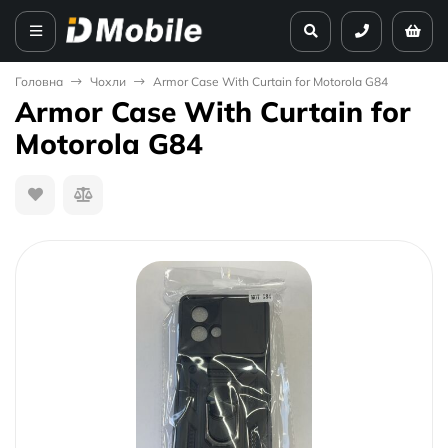
Головна
Чохли
Armor Case With Curtain for Motorola G84
Armor Case With Curtain for
Motorola G84