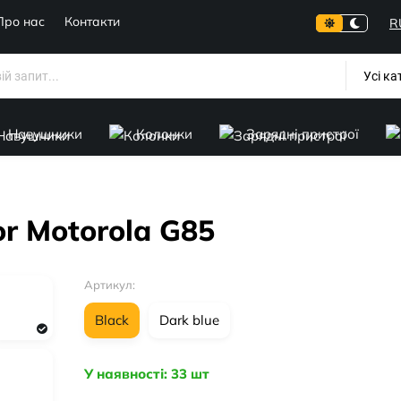
Про нас
Контакти
R
Усі ка
Навушники
Колонки
Зарядні пристрої
or Motorola G85
Артикул:
Black
Dark blue
У наявності: 33 шт