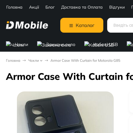
Головна
Акції
Блог
Доставка та Оплата
Відгуки
Каталог
Чохли
Захисне скло
Кабелі USB
Головна
Чохли
Armor Case With Curtain for Motorola G85
Armor Case With Curtain f