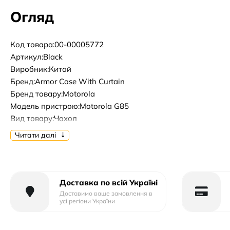
Огляд
Код товара:00-00005772
Артикул:Black
Виробник:Китай
Бренд:Armor Case With Curtain
Бренд товару:Motorola
Модель пристрою:Motorola G85
Вид товару:Чохол
Форм-фактор:Накладка
Читати далі
Тип матеріалу:Пластик+Силікон
Тип упаковки:Тех.Пак.
Доставка по всій Україні
Доставимо ваше замовлення в
усі регіони України