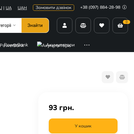
+38 (097) 884-28-98
Замовити дзвінок
U
|
UA
UAH
0
Знайти
тегорії
PowerBank
Акумулятори
93
грн.
У кошик