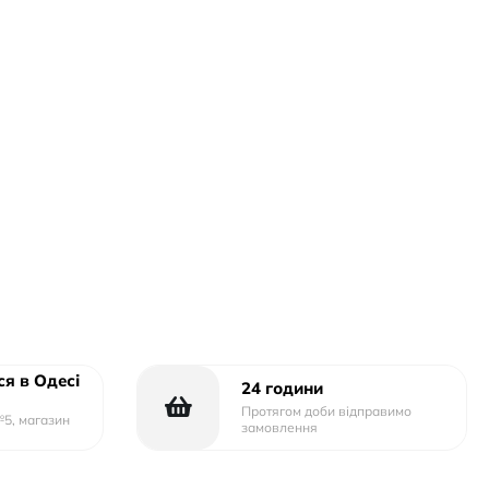
я в Одесі
24 години
Протягом доби відправимо
№5, магазин
замовлення