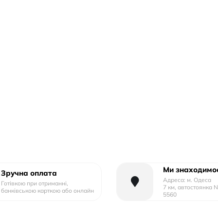
Ми знаходимос
Зручна оплата
Адреса: м. Одеса
Готівкою при отриманні,
7 км, автостоянка 
банківською карткою або онлайн
5560