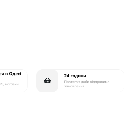
я в Одесі
24 години
Протягом доби відправимо
№5, магазин
замовлення