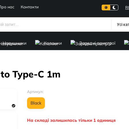
Про нас
Контакти
R
Усі ка
Навушники
Колонки
Зарядні пристрої
to Type-C 1m
Артикул:
Black
На складі залишилась тільки 1 одиниця