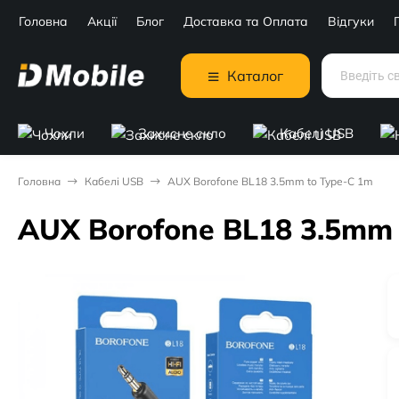
Головна
Акції
Блог
Доставка та Оплата
Відгуки
Каталог
Чохли
Захисне скло
Кабелі USB
Головна
Кабелі USB
AUX Borofone BL18 3.5mm to Type-C 1m
AUX Borofone BL18 3.5mm 