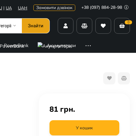
+38 (097) 884-28-98
Замовити дзвінок
U
|
UA
UAH
0
Знайти
тегорії
PowerBank
Акумулятори
81
грн.
У кошик