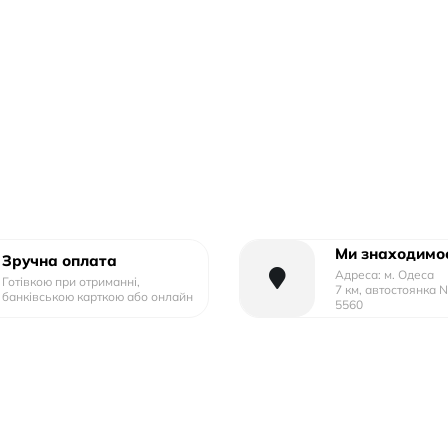
Ми знаходимос
Зручна оплата
Адреса: м. Одеса
Готівкою при отриманні,
7 км, автостоянка 
банківською карткою або онлайн
5560