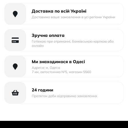
Потужність, вт:15
Вихідний роз_єм:Type-C
Доставка по всій Україні
Доставимо ваше замовлення в усі регіони України
Зручна оплата
Готівкою при отриманні, банківською карткою або
онлайн
Ми знаходимося в Одесі
Адреса: м. Одеса
7 км, автостоянка №5, магазин 5560
24 години
Протягом доби відправимо замовлення