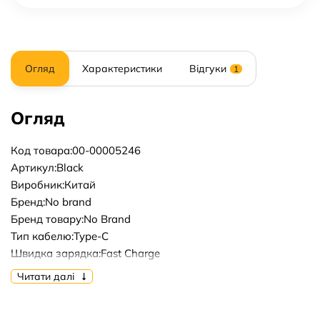
Огляд
Характеристики
Відгуки
1
Огляд
Код товара:00-00005246
Артикул:Black
Виробник:Китай
Бренд:No brand
Бренд товару:No Brand
Тип кабелю:Type-C
Швидка зарядка:Fast Charge
Тип зарядного пристрою:Бездротовий
Читати далі
Матеріал корпуса:Пластик
Вхідна напруга, v:100 - 240