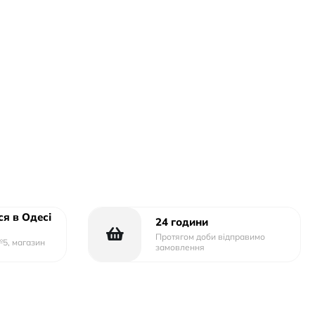
я в Одесі
24 години
Протягом доби відправимо
№5, магазин
замовлення