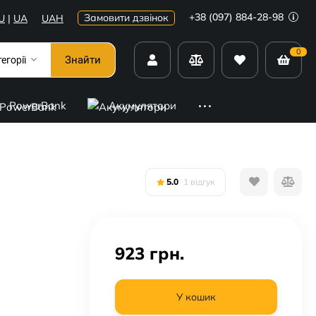
+38 (097) 884-28-98
Замовити дзвінок
U
|
UA
UAH
0
Знайти
тегорії
PowerBank
Акумулятори
5.0
1 відгук
923
грн.
У кошик