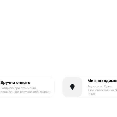
Ми знаходимос
Зручна оплата
Адреса: м. Одеса
Готівкою при отриманні,
7 км, автостоянка 
банківською карткою або онлайн
5560