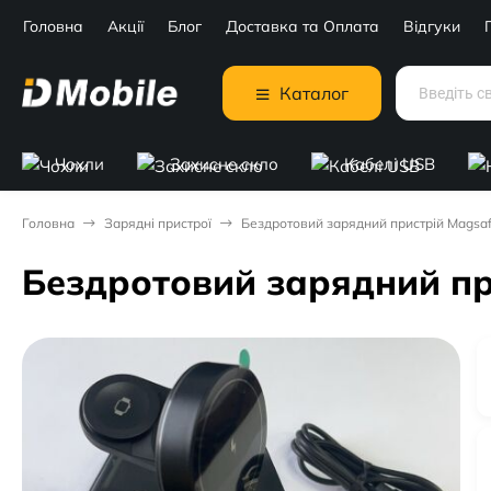
Головна
Акції
Блог
Доставка та Оплата
Відгуки
Каталог
Чохли
Захисне скло
Кабелі USB
Головна
Зарядні пристрої
Бездротовий зарядний пристрій Magsa
Бездротовий зарядний пр