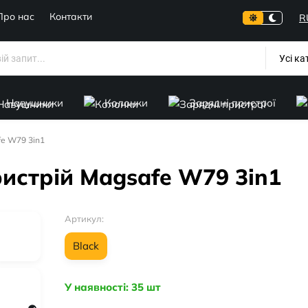
Про нас
Контакти
R
Усі ка
Навушники
Колонки
Зарядні пристрої
fe W79 3in1
истрій Magsafe W79 3in1
Артикул:
Black
У наявності: 35 шт