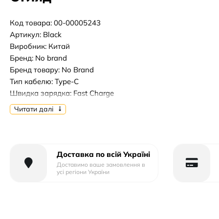
Код товара: 00-00005243
Артикул: Black
Виробник: Китай
Бренд: No brand
Бренд товару: No Brand
Тип кабелю: Type-C
Швидка зарядка: Fast Charge
Тип зарядного пристрою: Бездротовий
Читати далі
Матеріал корпуса: Пластик
Вхідна напруга, v: 100 - 240
Потужність, вт: 15
Usb порти: 1
Доставка по всій Україні
Вихідний роз_єм: Type-C
Доставимо ваше замовлення в
усі регіони України