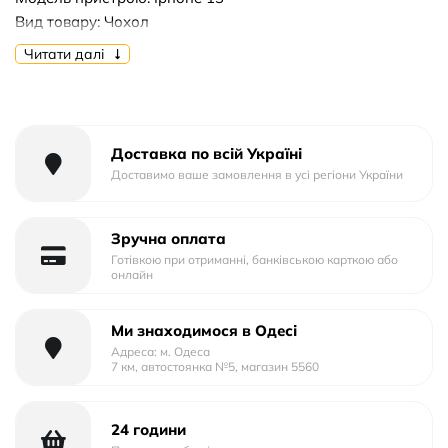
Вид товару: Чохол
Форм-фактор: Накладка
Читати далі
Тип матеріалу: Пластик+Силікон
Тип упаковки: Картон
Доставка по всій Україні
Доставимо ваше замовлення в усі регіони України
Зручна оплата
Готівкою при отриманні, банківською карткою або
онлайн
Ми знаходимося в Одесі
Адреса: м. Одеса
7 км, автостоянка №5, магазин 5560
24 години