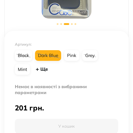
Артикул:
Black
Dark Blue
Pink
Grey
Ще
Mint
Немає в наявності з вибраними
параметрами
201
грн.
У кошик