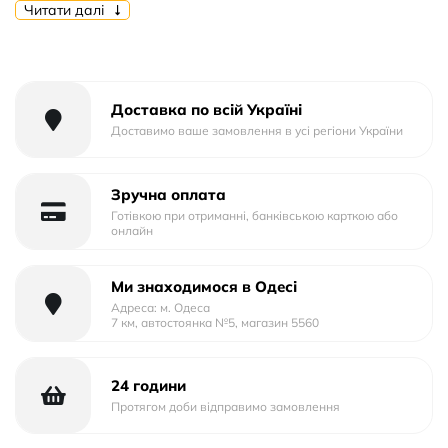
Форм-фактор: Накладка
Читати далі
Тип матеріалу: Силікон
Тип упаковки: Пластик
Доставка по всій Україні
Доставимо ваше замовлення в усі регіони України
Зручна оплата
Готівкою при отриманні, банківською карткою або
онлайн
Ми знаходимося в Одесі
Адреса: м. Одеса
7 км, автостоянка №5, магазин 5560
24 години
Протягом доби відправимо замовлення