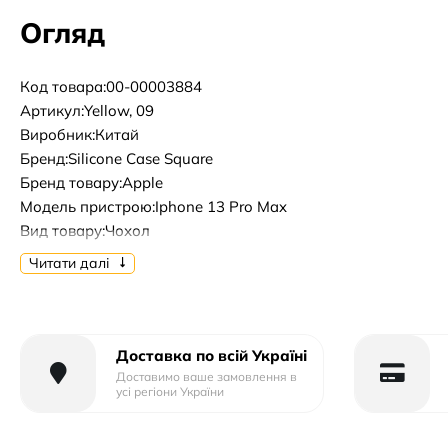
Огляд
Код товара:00-00003884
Артикул:Yellow, 09
Виробник:Китай
Бренд:Silicone Case Square
Бренд товару:Apple
Модель пристрою:Iphone 13 Pro Max
Вид товару:Чохол
Форм-фактор:Накладка
Читати далі
Тип матеріалу:Силікон
Тип упаковки:Пластик
Доставка по всій Україні
Доставимо ваше замовлення в
усі регіони України