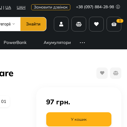
+38 (097) 884-28-98
Замовити дзвінок
U
|
UA
UAH
0
Знайти
тегорії
PowerBank
Акумулятори
are
97
грн.
, 01
У кошик