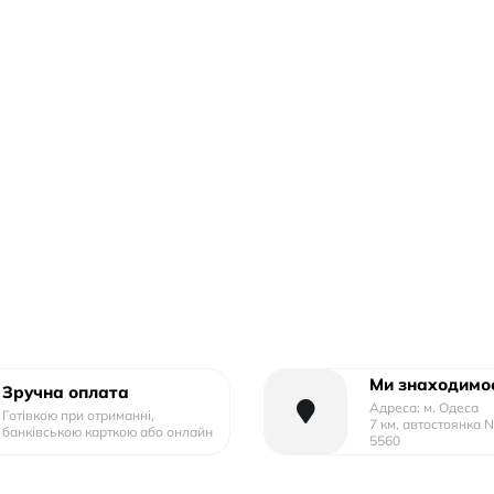
Ми знаходимос
Зручна оплата
Адреса: м. Одеса
Готівкою при отриманні,
7 км, автостоянка 
банківською карткою або онлайн
5560