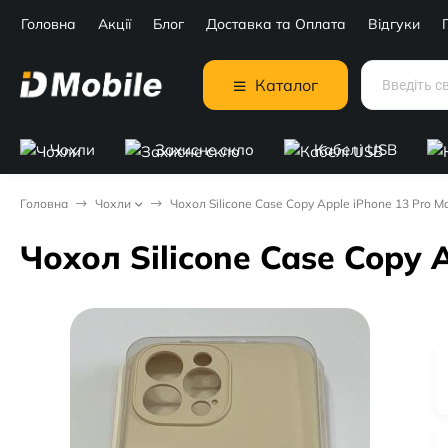
Головна
Акції
Блог
Доставка та Оплата
Відгуки
Каталог
Чохли
Захисне скло
Кабелі USB
Головна
Чохли
Чохол Silicone Case Copy Apple iPhone 13 Pro M
Чохол Silicone Case Copy 