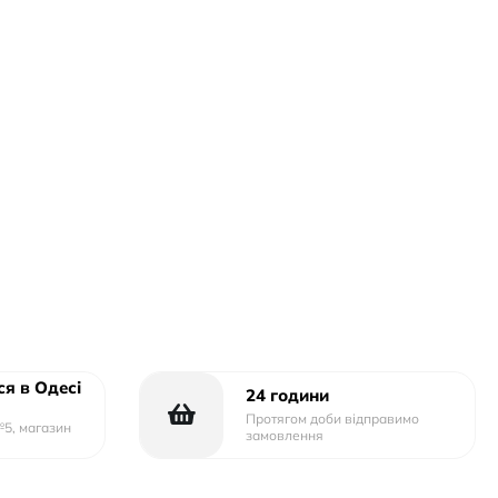
я в Одесі
24 години
Протягом доби відправимо
№5, магазин
замовлення