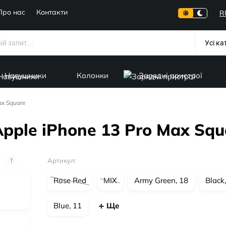
Про нас
Контакти
R
Усі ка
Навушники
Колонки
Зарядні пристрої
ax Square
Apple iPhone 13 Pro Max Squ
Артикул:
Rose Red
MIX
Army Green, 18
Black
Ще
Blue, 11