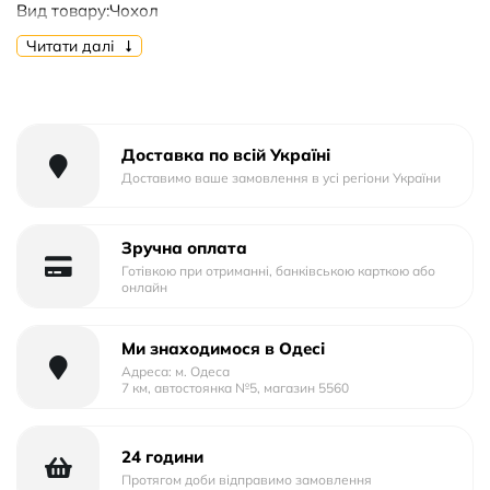
Вид товару:Чохол
Форм-фактор:Накладка
Читати далі
Тип матеріалу:Силікон
Тип упаковки:Картон
Доставка по всій Україні
Доставимо ваше замовлення в усі регіони України
Зручна оплата
Готівкою при отриманні, банківською карткою або
онлайн
Ми знаходимося в Одесі
Адреса: м. Одеса
7 км, автостоянка №5, магазин 5560
24 години
Протягом доби відправимо замовлення