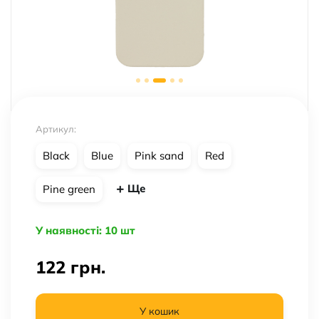
Артикул:
Black
Blue
Pink sand
Red
Ще
Pine green
У наявності: 10 шт
122
грн.
У кошик