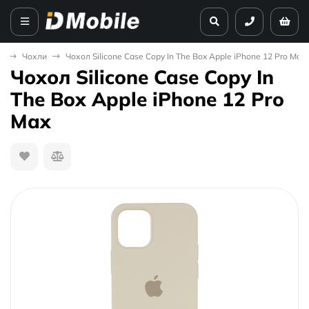
а
Чохли
Чохол Silicone Case Copy In The Box Apple iPhone 12 Pro Max
Чохол Silicone Case Copy In
The Box Apple iPhone 12 Pro
Max