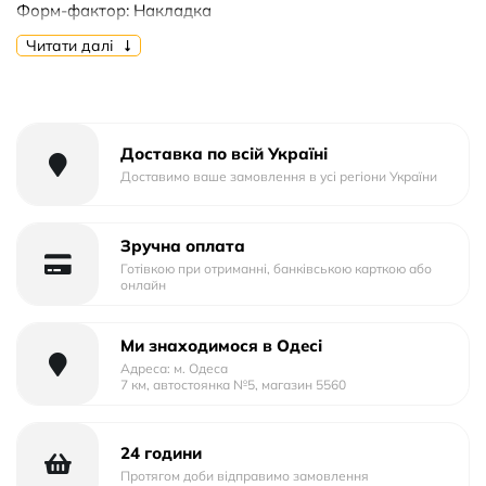
Форм-фактор: Накладка
Тип матеріалу: Силікон
Читати далі
Тип упаковки: Тех.Пак.
Доставка по всій Україні
Доставимо ваше замовлення в усі регіони України
Зручна оплата
Готівкою при отриманні, банківською карткою або
онлайн
Ми знаходимося в Одесі
Адреса: м. Одеса
7 км, автостоянка №5, магазин 5560
24 години
Протягом доби відправимо замовлення