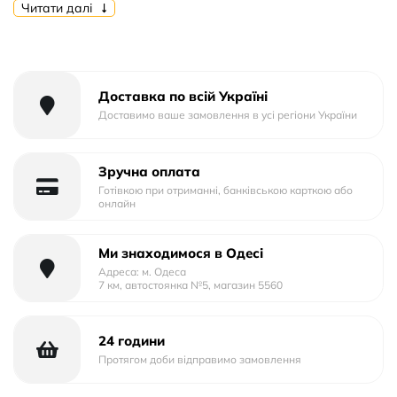
Форм-фактор: Накладка
Читати далі
Тип матеріалу: Силікон
Тип упаковки: Пластик
Доставка по всій Україні
Доставимо ваше замовлення в усі регіони України
Зручна оплата
Готівкою при отриманні, банківською карткою або
онлайн
Ми знаходимося в Одесі
Адреса: м. Одеса
7 км, автостоянка №5, магазин 5560
24 години
Протягом доби відправимо замовлення