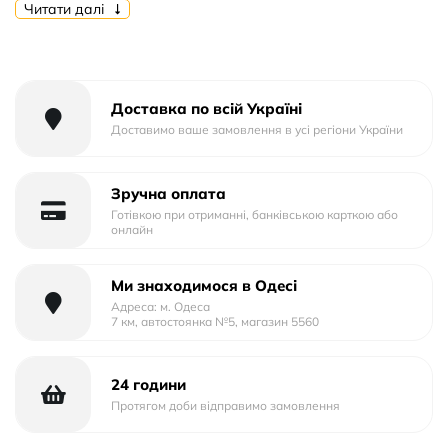
Тип матеріалу: Силікон
Читати далі
Тип упаковки: Пластик
Доставка по всій Україні
Доставимо ваше замовлення в усі регіони України
Зручна оплата
Готівкою при отриманні, банківською карткою або
онлайн
Ми знаходимося в Одесі
Адреса: м. Одеса
7 км, автостоянка №5, магазин 5560
24 години
Протягом доби відправимо замовлення