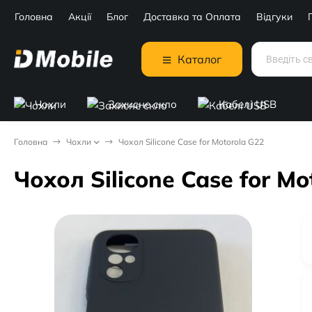
Головна
Акції
Блог
Доставка та Оплата
Відгуки
Каталог
Чохли
Захисне скло
Кабелі USB
Головна
Чохли
Чохол Silicone Case for Motorola G22
Чохол Silicone Case for Mo