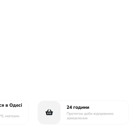
я в Одесі
24 години
Протягом доби відправимо
№5, магазин
замовлення