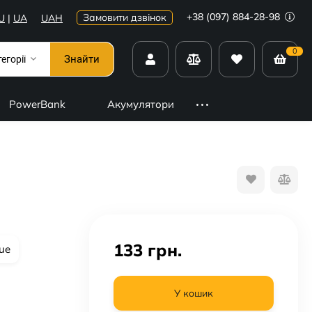
+38 (097) 884-28-98
Замовити дзвінок
U
|
UA
UAH
0
Знайти
тегорії
PowerBank
Акумулятори
133
грн.
ue
У кошик