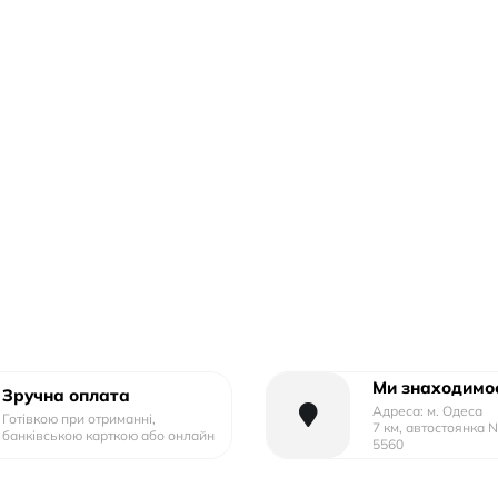
Ми знаходимос
Зручна оплата
Адреса: м. Одеса
Готівкою при отриманні,
7 км, автостоянка 
банківською карткою або онлайн
5560