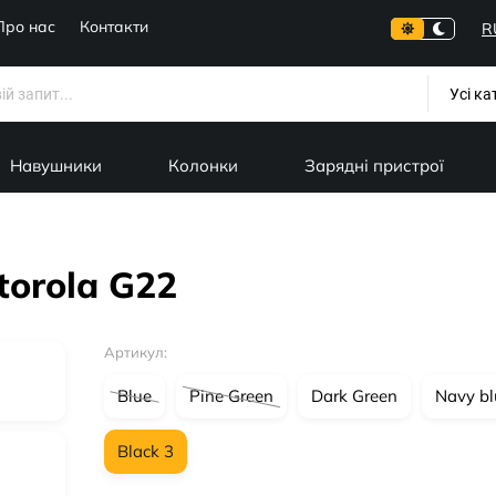
Про нас
Контакти
R
Усі ка
Навушники
Колонки
Зарядні пристрої
torola G22
Артикул:
Blue
Pine Green
Dark Green
Navy bl
Black 3