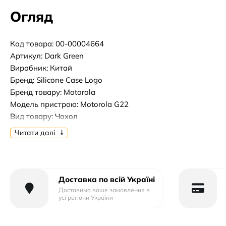
Огляд
Код товара: 00-00004664
Артикул: Dark Green
Виробник: Китай
Бренд: Silicone Case Logo
Бренд товару: Motorola
Модель пристрою: Motorola G22
Вид товару: Чохол
Форм-фактор: Накладка
Читати далі
Тип матеріалу: Силікон
Тип упаковки: Пластик
Доставка по всій Україні
Доставимо ваше замовлення в
усі регіони України