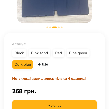
Артикул:
Black
Pink sand
Red
Pine green
Ще
Dark blue
На складі залишилось тільки 4 одиниці
268
грн.
У кошик