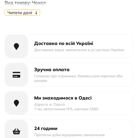
Вид товару: Чохол
Форм-фактор: Книга
Читати далі
Тип матеріалу: Пластик+Силікон
Тип упаковки: Тех.Пак.
Доставка по всій Україні
Доставимо ваше замовлення в усі регіони України
Зручна оплата
Готівкою при отриманні, банківською карткою або
онлайн
Ми знаходимося в Одесі
Адреса: м. Одеса
7 км, автостоянка №5, магазин 5560
24 години
Протягом доби відправимо замовлення