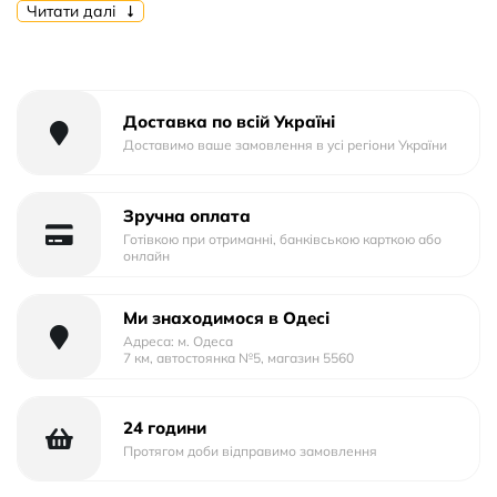
Форм-фактор: Книга
Читати далі
Тип матеріалу: Пластик+Силікон
Тип упаковки: Тех.Пак.
Доставка по всій Україні
Доставимо ваше замовлення в усі регіони України
Зручна оплата
Готівкою при отриманні, банківською карткою або
онлайн
Ми знаходимося в Одесі
Адреса: м. Одеса
7 км, автостоянка №5, магазин 5560
24 години
Протягом доби відправимо замовлення