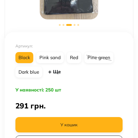
Артикул:
Black
Pink sand
Red
Pine green
Ще
Dark blue
У наявності: 250 шт
291
грн.
У кошик