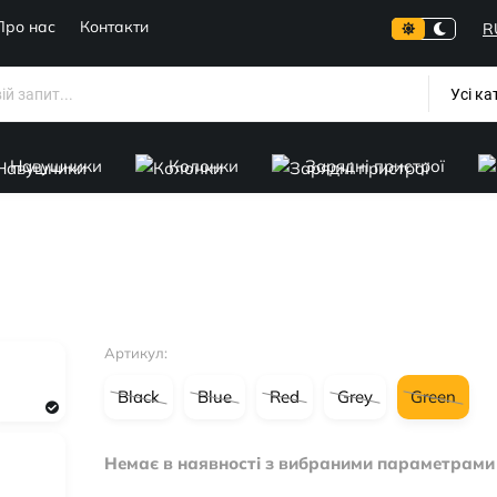
Про нас
Контакти
R
Усі ка
Навушники
Колонки
Зарядні пристрої
Артикул:
Black
Blue
Red
Grey
Green
Немає в наявності з вибраними параметрами