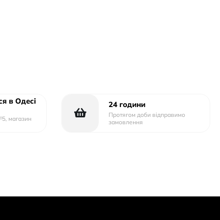
я в Одесі
24 години
Протягом доби відправимо
№5, магазин
замовлення