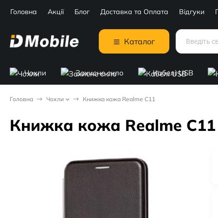
Головна
Акції
Блог
Доставка та Оплата
Відгуки
Каталог
Чохли
Захисне скло
Кабелі USB
Головна
Чохли
Книжка кожа Realme C11
Книжка кожа Realme C11