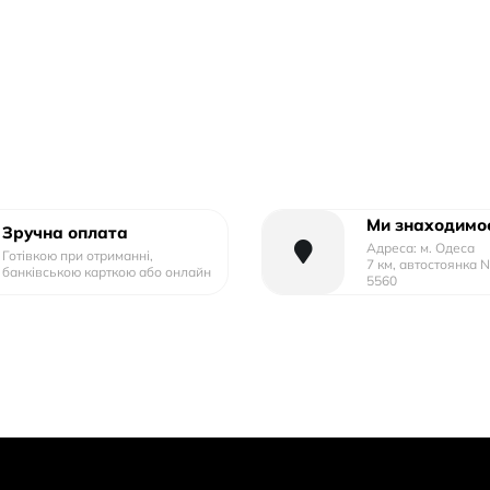
Ми знаходимос
Зручна оплата
Адреса: м. Одеса
Готівкою при отриманні,
7 км, автостоянка 
банківською карткою або онлайн
5560