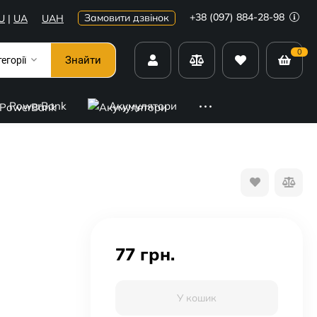
+38 (097) 884-28-98
Замовити дзвінок
U
|
UA
UAH
0
Знайти
тегорії
PowerBank
Акумулятори
77
грн.
У кошик