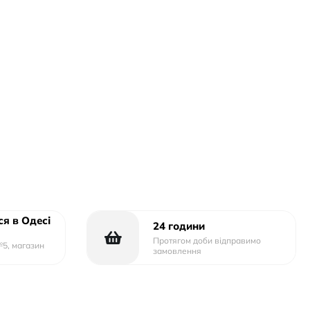
я в Одесі
24 години
Протягом доби відправимо
№5, магазин
замовлення