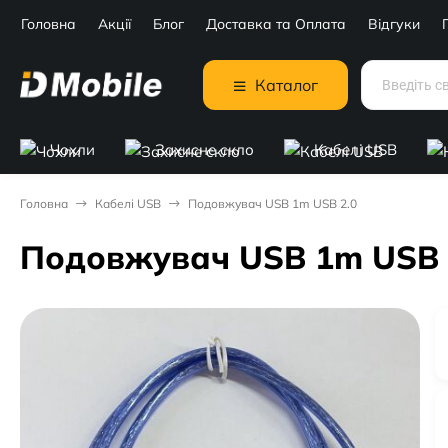
Головна
Акції
Блог
Доставка та Оплата
Відгуки
Каталог
Чохли
Захисне скло
Кабелі USB
Головна
Кабелі USB
Подовжувач USB 1m USB 2.0
Подовжувач USB 1m USB 