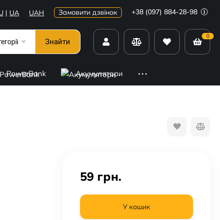
+38 (097) 884-28-98
Замовити дзвінок
U
|
UA
UAH
0
Знайти
тегорії
PowerBank
Акумулятори
59
грн.
У кошик