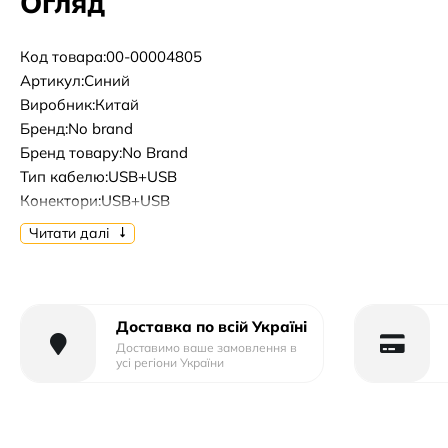
Огляд
Код товара:00-00004805
Артикул:Синий
Виробник:Китай
Бренд:No brand
Бренд товару:No Brand
Тип кабелю:USB+USB
Конектори:USB+USB
Довжина кабелю, м:1m
Читати далі
Доставка по всій Україні
Доставимо ваше замовлення в
усі регіони України