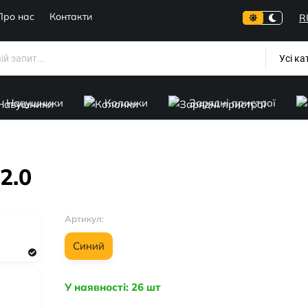
Про нас
Контакти
R
Усі ка
Навушники
Колонки
Зарядні пристрої
2.0
Артикул:
Синий
У наявності: 26 шт