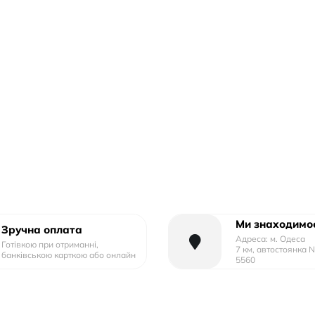
Ми знаходимос
Зручна оплата
Адреса: м. Одеса
Готівкою при отриманні,
7 км, автостоянка 
банківською карткою або онлайн
5560