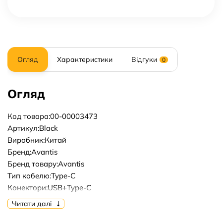
Огляд
Характеристики
Відгуки
0
Огляд
Код товара:00-00003473
Артикул:Black
Виробник:Китай
Бренд:Avantis
Бренд товару:Avantis
Тип кабелю:Type-C
Конектори:USB+Type-C
Довжина кабелю, м:1m
Читати далі