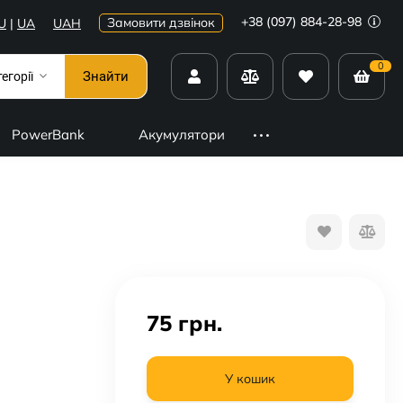
+38 (097) 884-28-98
Замовити дзвінок
U
|
UA
UAH
0
Знайти
тегорії
PowerBank
Акумулятори
75
грн.
У кошик