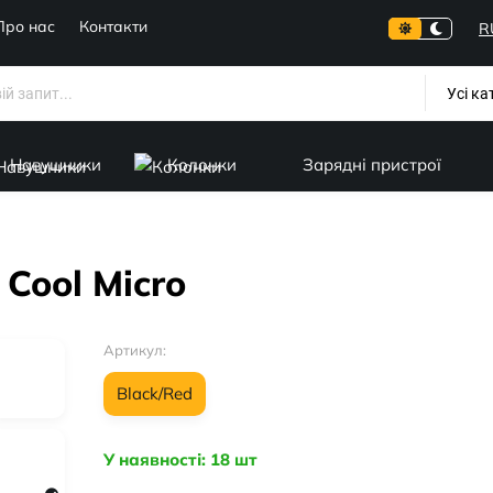
Про нас
Контакти
R
Усі ка
Навушники
Колонки
Зарядні пристрої
Cool Micro
Артикул:
Black/Red
У наявності: 18 шт