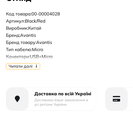
Код товара:00-00004028
Артикул:Black/Red
Виробник:Китай
Бренд:Avantis
Бренд товару:Avantis
Тип кабелю:Micro
Конектори:USB+Micro
Довжина кабелю, м:1m
Читати далі
Доставка по всій Україні
Доставимо ваше замовлення в
усі регіони України