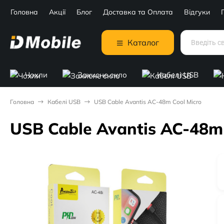
Головна
Акції
Блог
Доставка та Оплата
Відгуки
Каталог
Чохли
Захисне скло
Кабелі USB
Головна
Кабелі USB
USB Cable Avantis AC-48m Cool Micro
USB Cable Avantis AC-48m 