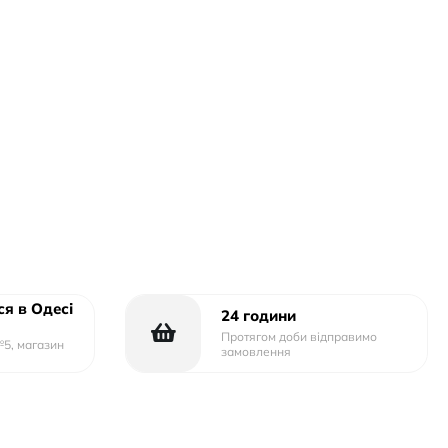
я в Одесі
24 години
Протягом доби відправимо
№5, магазин
замовлення