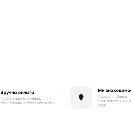
Ми знаходимос
Зручна оплата
Адреса: м. Одеса
Готівкою при отриманні,
7 км, автостоянка 
банківською карткою або онлайн
5560