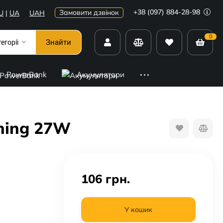
+38 (097) 884-28-98
Замовити дзвінок
U
|
UA
UAH
0
Знайти
тегорії
PowerBank
Акумулятори
tning 27W
106
грн.
У кошик