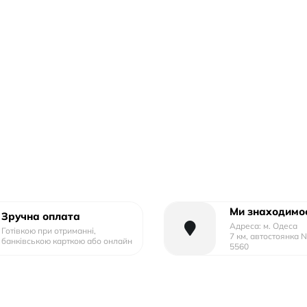
Ми знаходимос
Зручна оплата
Адреса: м. Одеса
Готівкою при отриманні,
7 км, автостоянка 
банківською карткою або онлайн
5560