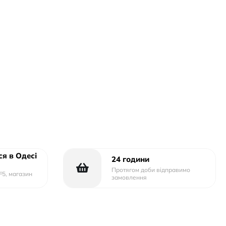
я в Одесі
24 години
Протягом доби відправимо
№5, магазин
замовлення