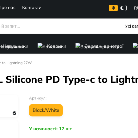
Про нас
Контакти
R
Усі ка
Навушники
Колонки
Зарядні пристрої
c to Lightning 27W
 Silicone PD Type-c to Ligh
Артикул:
Black/White
У наявності: 17 шт