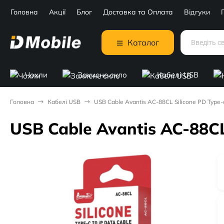
Головна
Акції
Блог
Доставка та Оплата
Відгуки
Каталог
Чохли
Захисне скло
Кабелі USB
Головна
Кабелі USB
USB Cable Avantis AC-88CL Silicone PD Type-
USB Cable Avantis AC-88CL