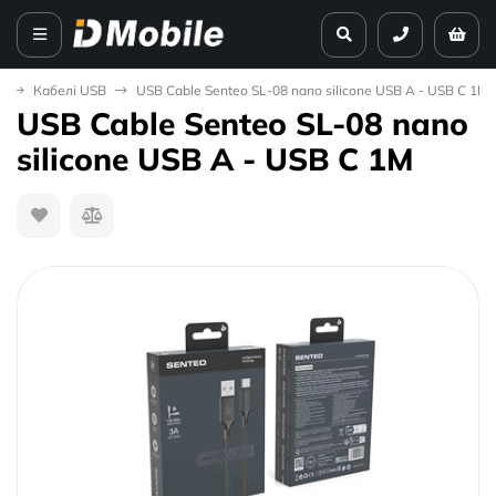
а
Кабелі USB
USB Cable Senteo SL-08 nano silicone USB A - USB C 1M
USB Cable Senteo SL-08 nano
silicone USB A - USB C 1M