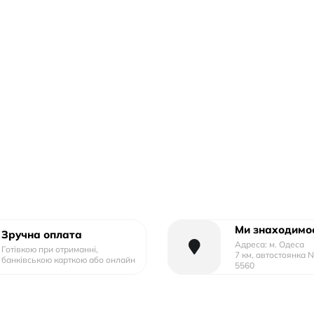
Ми знаходимос
Зручна оплата
Адреса: м. Одеса
Готівкою при отриманні,
7 км, автостоянка 
банківською карткою або онлайн
5560