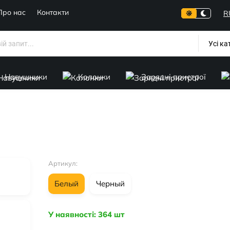
Про нас
Контакти
R
Усі ка
Навушники
Колонки
Зарядні пристрої
Артикул:
Белый
Черный
У наявності: 364 шт