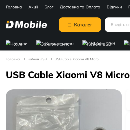
Головна
Акції
Блог
Доставка та Оплата
Відгуки
Каталог
Чохли
Захисне скло
Кабелі USB
Головна
Кабелі USB
USB Cable Xiaomi V8 Micro
USB Cable Xiaomi V8 Micro