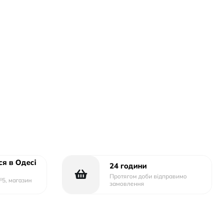
я в Одесі
24 години
Протягом доби відправимо
№5, магазин
замовлення