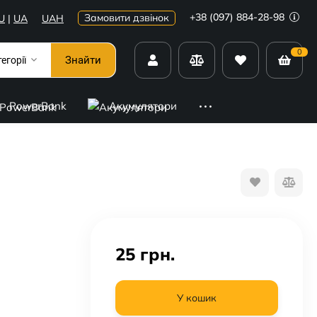
+38 (097) 884-28-98
Замовити дзвінок
U
|
UA
UAH
0
Знайти
тегорії
PowerBank
Акумулятори
25
грн.
У кошик