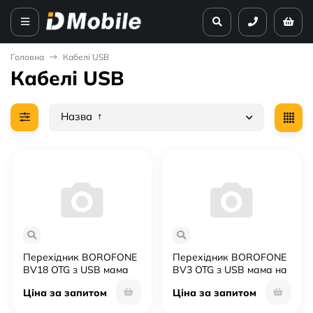
Головна
Кабелі USB
Кабелі USB
Назва
Перехідник BOROFONE
Перехідник BOROFONE
BV18 OTG з USB мама
BV3 OTG з USB мама на
на Type-C папа USB 3.0
Type-C папа USB 3.0 5G
Ціна за запитом
Ціна за запитом
3A MAX
MAX